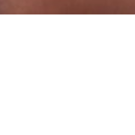
UNIR PARA
DIVERSIFICAR
A criação da plataforma de
projetos das Cáritas Lusófonas, é
um excelente instrumento de
partilha e disseminação de boas
práticas, permitindo também